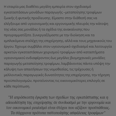
Η εταιρία μας διαθέτει μεγάλη εμπειρία στον σχεδιασμό
εγκαταστάσεων μονάδων παραγωγής –μεταποίησης τροφίμων
ζωικής ή φυτικής προέλευσης. Είμαστε στην διάθεσή σας να
ελέγξουμε από υγειονομικής και εργονομικής πλευράς την κάτοψη
της νέας σας μονάδας ή τα σχέδια της ανακαίνισης που
προγραμματίζετε. Συνεργαζόμαστε με την διοίκηση και τα
εμπλεκόμενα στελέχη της επιχείρησης, αλλά και τους μηχανικούς του
έργου. Έχουμε συμβάλει στον υγειονομικό σχεδιασμό και λειτουργία
αρκετών εγκαταστάσεων χειρισμού τροφίμων από καταστήματα
υγειονομικού ενδιαφέροντος έως μεγάλες βιομηχανικές μονάδες
παραγωγής-μεταποίησης τροφίμων, λαμβάνοντας πάντα υπόψη την
κάλυψη των απαιτήσεων της νομοθεσίας, τις τρέχουσες ή
μελλοντικές παραγωγικές δυνατότητες της επιχείρησης, την τήρηση
προϋπολογισμών, προτείνοντας τις οικονομικότερες επιλογές σε
κάθε περίπτωση.
"Η απρόσκοπτη έγκριση των σχεδίων της εγκατάστασης και η
αδειοδότηση της επιχείρησης σε συνδυασμό με την εργονομία και
τον οικονομικό ρεαλισμό είναι στόχοι που αξίζουν προσπάθειας.
Τα σύγχρονα πρότυπα πιστοποίησης ασφάλειας τροφίμων"