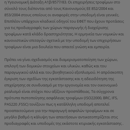
η Υγειονομική Διάταξη Α1β/8577/83. Οι επιχειρήσεις τροφίμων στο
σύνολό τους διέπονται από τους Κανονισμούς ΕΕ 852/2004 και
853/2004 στους οποίους οι αναφορές στην υποδομή είναι γενικές.
Επιπλέον υπάρχουν κλαδικοί οδηγοί του ΕΦΕΤ που έχουν προτάσεις
για τις προδιαγραφές των χώρων παραγωγής ή διαχείρισης
τροφίμων κατά κλάδο δραστηριότητας. Η ερμηνεία των νομικών και
κανονιστικών επιταγών σχετικά με την υποδομή των επιχειρήσεων
τροφίμων είναι μια δουλεία που απαιτεί γνώση και εμπειρία.
Πρέπει να γίνει σχεδιασμός και διαμερισματοποίηση των χώρων,
επιλογή των δομικών στοιχείων και υλικών, καθώς και του
παραγωγικού αλλά και του βοηθητικού εξοπλισμού. Η απρόσκοπτη
έγκριση των σχεδίων της εγκατάστασης και η αδειοδότηση της
επιχείρησης σε συνδυασμό με την εργονομία και τον οικονομικό
ρεαλισμό είναι στόχοι που αξίζουν προσπάθειας. Τα σύγχρονα
πρότυπα πιστοποίησης ασφάλειας τροφίμων (ISO22000, BRC, IFS,
PAS220 ,FSSC) τονίζουν πως η κατάλληλη υποδομή αποτελεί
προαπαιτούμενο για την παραγωγή ασφαλών τροφίμων και σε
μεγάλο βαθμό η κάλυψη των απαιτήσεων αντικατοπτρίζεται στις
προδιαγραφές και υποδομές της εκάστοτε κτιριακής εγκατάστασης .