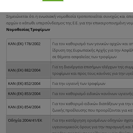
Tα εφαρμοστικά μέτρα και τις μεταβατικές διατάξεις της Βασικ
σύστημα έγκαιρης προειδοποίησης RASSF, και τη διαχείριση κρ
Σημειώνεται ότι η ενωσιακή νομοθεσία τροποποιείται συνεχώς και απ
αρχών ο κάτωθι υπερσύνδεσμος της Ε.Ε. για την επικαιροποιημένη νο
Νομοθεσίας Τροφίμων
ΚΑΝ (ΕΚ) 178/2002
Για τον καθορισμό των γενικών αρχών και απ
ίδρυση της Ευρωπαϊκής Αρχής για την Ασφάλ
σε θέματα ασφαλείας των τροφίμων
Για τη διενέργεια επισήμων ελέγχων της συ
ΚΑΝ (ΕΚ) 882/2004
τροφίμων και προς τους κανόνες για την υγε
ΚΑΝ (ΕΚ) 852/2004
Για την υγιεινή των τροφίμων
ΚΑΝ (ΕΚ) 853/2004
Για τον καθορισμό ειδικών κανόνων υγιεινής
Για τον καθοριμό ειδικών διατάξεων για τη
ΚΑΝ (ΕΚ) 854/2004
ζωικής προέλευσης που προορίζονται για 
Οδηγία 2004/41/ΕΚ
Για την κατάργηση ορισμένων οδηγιών σχετι
υγειονομικούς όρους για την παραγωγή και