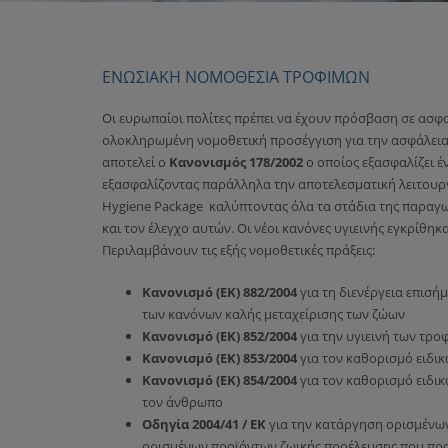
ΕΝΩΣΙΑΚΉ ΝΟΜΟΘΕΣΊΑ ΤΡΟΦΊΜΩΝ
Οι ευρωπαίοι πολίτες πρέπει να έχουν πρόσβαση σε ασφ
ολοκληρωμένη νομοθετική προσέγγιση για την ασφάλεια
αποτελεί ο
Κανονισμός 178/2002
ο οποίος εξασφαλίζει 
εξασφαλίζοντας παράλληλα την αποτελεσματική λειτουργί
Hygiene Package καλύπτοντας όλα τα στάδια της παραγω
και τον έλεγχο αυτών. Οι νέοι κανόνες υγιεινής εγκρίθη
Περιλαμβάνουν τις εξής νομοθετικές πράξεις:
Κανονισμό (ΕΚ) 882/2004
για τη διενέργεια επισή
των κανόνων καλής μεταχείρισης των ζώων
Κανονισμό (ΕΚ) 852/2004
για την υγιεινή των τρο
Κανονισμό (ΕΚ) 853/2004
για τον καθορισμό ειδικ
Κανονισμό (ΕΚ) 854/2004
για τον καθορισμό ειδι
τον άνθρωπο
Οδηγία 2004/41 / ΕΚ
για την κατάργηση ορισμένων
ορισμένων προϊόντων ζωικής προέλευσης που πρ