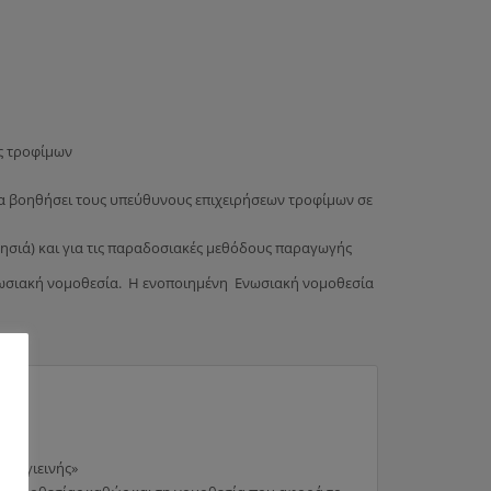
ς τροφίμων
να βοηθήσει τους υπεύθυνους επιχειρήσεων τροφίμων σε
ησιά) και για τις παραδοσιακές μεθόδους παραγωγής
ενωσιακή νομοθεσία. Η ενοποιημένη Ενωσιακή νομοθεσία
το Υγιεινής»