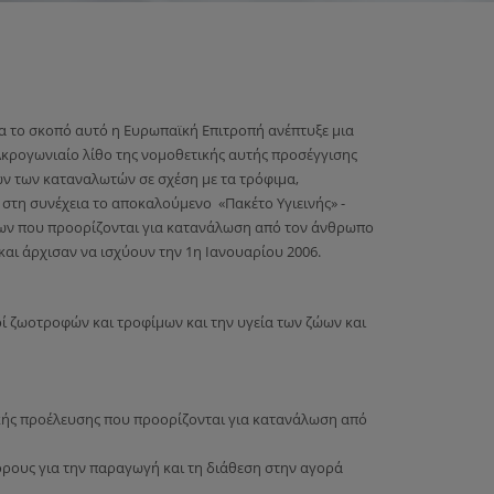
α το σκοπό αυτό η Ευρωπαϊκή Επιτροπή ανέπτυξε μια
κρογωνιαίο λίθο της νομοθετικής αυτής προσέγγισης
ων των καταναλωτών σε σχέση με τα τρόφιμα,
 στη συνέχεια το αποκαλούμενο «Πακέτο Υγιεινής» -
ίμων που προορίζονται για κατανάλωση από τον άνθρωπο
και άρχισαν να ισχύουν την 1η Ιανουαρίου 2006.
ί ζωοτροφών και τροφίμων και την υγεία των ζώων και
ικής προέλευσης που προορίζονται για κατανάλωση από
όρους για την παραγωγή και τη διάθεση στην αγορά