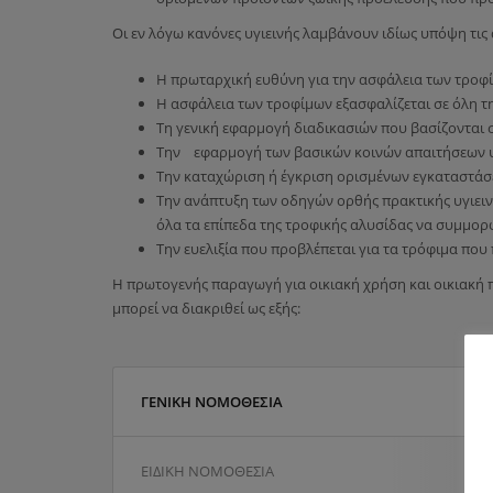
Οι εν λόγω κανόνες υγιεινής λαμβάνουν ιδίως υπόψη τις
Η πρωταρχική ευθύνη για την ασφάλεια των τροφ
Η ασφάλεια των τροφίμων εξασφαλίζεται σε όλη τ
Τη γενική εφαρμογή διαδικασιών που βασίζονται 
Την εφαρμογή των βασικών κοινών απαιτήσεων υγ
Την καταχώριση ή έγκριση ορισμένων εγκαταστά
Την ανάπτυξη των οδηγών ορθής πρακτικής υγιειν
όλα τα επίπεδα της τροφικής αλυσίδας να συμμορ
Την ευελιξία που προβλέπεται για τα τρόφιμα πο
Η πρωτογενής παραγωγή για οικιακή χρήση και οικιακή
μπορεί να διακριθεί ως εξής:
ΓΕΝΙΚΗ ΝΟΜΟΘΕΣΙΑ
ΕΙΔΙΚΗ ΝΟΜΟΘΕΣΙΑ