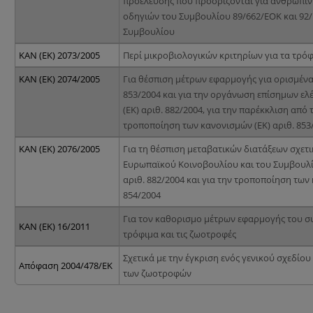
προέλευσης που προορίζονται για ανθρώπιν
οδηγιών του Συμβουλίου 89/662/ΕΟΚ και 92/
Συμβουλίου
ΚΑΝ (ΕΚ) 2073/2005
Περί μικροβιολογικών κριτηρίων για τα τρό
ΚΑΝ (ΕΚ) 2074/2005
Για θέσπιση μέτρων εφαρμογής για ορισμένα 
853/2004 και για την οργάνωση επίσημων ελέ
(ΕΚ) αριθ. 882/2004, για την παρέκκλιση από 
τροποποίηση των κανονισμών (ΕΚ) αριθ. 853/2
ΚΑΝ (ΕΚ) 2076/2005
Για τη θέσπιση μεταβατικών διατάξεων σχετ
Ευρωπαϊκού Κοινοβουλίου και του Συμβουλίου 
αριθ. 882/2004 και για την τροποποίηση των κ
854/2004
Για τον καθορισμο μέτρων εφαρμογής του σ
ΚΑΝ (ΕΚ) 16/2011
τρόφιμα και τις ζωοτροφές
Σχετικά με την έγκριση ενός γενικού σχεδίο
Απόφαση 2004/478/ΕΚ
των ζωοτροφών