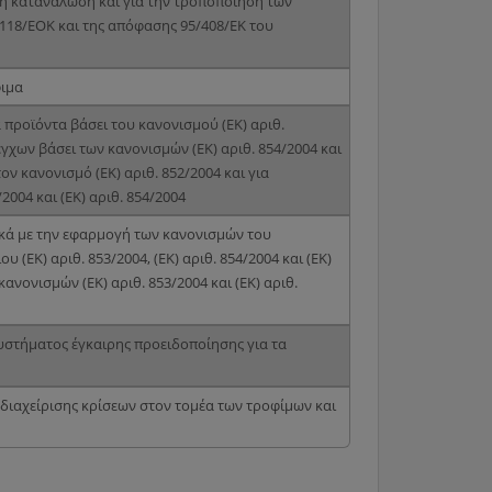
η κατανάλωση και για την τροποποίηση των
118/ΕΟΚ και της απόφασης 95/408/EK του
φιμα
προϊόντα βάσει του κανονισμού (ΕΚ) αριθ.
γχων βάσει των κανονισμών (ΕΚ) αριθ. 854/2004 και
τον κανονισμό (ΕΚ) αριθ. 852/2004 και για
004 και (ΕΚ) αριθ. 854/2004
ικά με την εφαρμογή των κανονισμών του
(ΕΚ) αριθ. 853/2004, (ΕΚ) αριθ. 854/2004 και (ΕΚ)
ανονισμών (ΕΚ) αριθ. 853/2004 και (ΕΚ) αριθ.
υστήματος έγκαιρης προειδοποίησης για τα
υ διαχείρισης κρίσεων στον τομέα των τροφίμων και