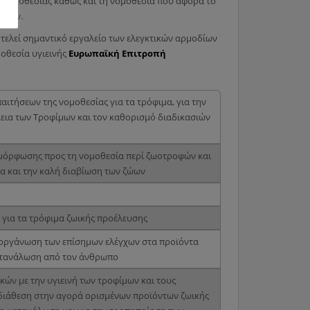
ής νομοθεσίας καθώς και τη νομοθεσία που αφορά το
ίσεων.
οτελεί σημαντικό εργαλείο των ελεγκτικών αρμοδίων
μοθεσία υγιεινής
Ευρωπαϊκή Επιτροπή
αιτήσεων της νομοθεσίας για τα τρόφιμα, για την
εια των Τροφίμων και τον καθορισμό διαδικασιών
μμόρφωσης προς τη νομοθεσία περί ζωοτροφών και
ία και την καλή διαβίωση των ζώων
 για τα τρόφιμα ζωικής προέλευσης
ν οργάνωση των επίσημων ελέγχων στα προϊόντα
κατανάλωση από τον άνθρωπο
κών με την υγιεινή των τροφίμων και τους
 διάθεση στην αγορά ορισμένων προϊόντων ζωικής