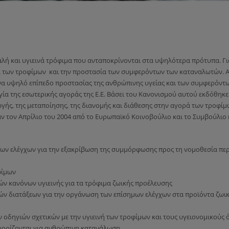
αλή και υγιεινά τρόφιμα που ανταποκρίνονται στα υψηλότερα πρότυπα. Γι
 των τροφίμων και την προστασία των συμφερόντων των καταναλωτών. Α
ένα υψηλό επίπεδο προστασίας της ανθρώπινης υγείας και των συμφερόντ
α της εσωτερικής αγοράς της Ε.Ε. Βάσει του Κανονισμού αυτού εκδόθηκε
γής, της μεταποίησης, της διανομής και διάθεσης στην αγορά των τροφ
καν τον Απρίλιο του 2004 από το Ευρωπαϊκό Κοινοβούλιο και το Συμβούλιο 
μων ελέγχων για την εξακρίβωση της συμμόρφωσης προς τη νομοθεσία περ
φίμων
ών κανόνων υγιεινής για τα τρόφιμα ζωικής προέλευσης
κών διατάξεων για την οργάνωση των επίσημων ελέγχων στα προϊόντα ζω
 οδηγιών σχετικών με την υγιεινή των τροφίμων και τους υγειονομικούς 
οορίζονται για ανθρώπινη κατανάλωση