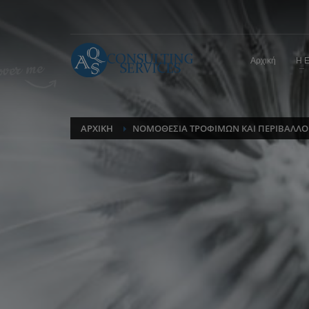
Αρχική
Η Ε
ΑΡΧΙΚΉ
NΟΜΟΘΕΣΊΑ ΤΡΟΦΊΜΩΝ ΚΑΙ ΠΕΡΙΒΆΛΛ