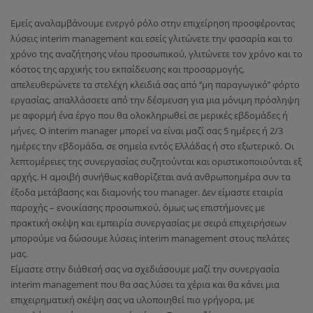
Εμείς αναλαμβάνουμε ενεργό ρόλο στην επιχείρηση προσφέροντας
λύσεις interim management και εσείς γλιτώνετε την φασαρία και το
χρόνο της αναζήτησης νέου προσωπικού, γλιτώνετε τον χρόνο και το
κόστος της αρχικής του εκπαίδευσης και προσαρμογής,
απελευθερώνετε τα στελέχη κλειδιά σας από ‘’μη παραγωγικό’’ φόρτο
εργασίας, απαλλάσσετε από την δέσμευση για μια μόνιμη πρόσληψη
με αφορμή ένα έργο που θα ολοκληρωθεί σε μερικές εβδομάδες ή
μήνες. Ο interim manager μπορεί να είναι μαζί σας 5 ημέρες ή 2/3
ημέρες την εβδομάδα, σε σημεία εντός Ελλάδας ή στο εξωτερικό. Οι
λεπτομέρειες της συνεργασίας συζητούνται και οριστικοποιούνται εξ
αρχής. Η αμοιβή συνήθως καθορίζεται ανά ανθρωποημέρα συν τα
έξοδα μετάβασης και διαμονής του manager. Δεν είμαστε εταιρία
παροχής – ενοικίασης προσωπικού, όμως ως επιστήμονες με
πρακτική σκέψη και εμπειρία συνεργασίας με σειρά επιχειρήσεων
μπορούμε να δώσουμε λύσεις interim management στους πελάτες
μας.
Είμαστε στην διάθεσή σας να σχεδιάσουμε μαζί την συνεργασία
interim management που θα σας λύσει τα χέρια και θα κάνει μια
επιχειρηματική σκέψη σας να υλοποιηθεί πιο γρήγορα, με