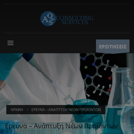
ΕΡΩΤΗΣΕΙΣ
ΑΡΧΙΚΉ
ΈΡΕΥΝΑ – ΑΝΆΠΤΥΞΗ ΝΈΩΝ ΠΡΟΪΌΝΤΩΝ
Έρευνα – Ανάπτυξη Νέων Προϊόντων