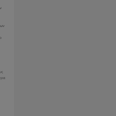
ν
των
ο
υς
για