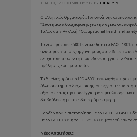
ΤΕΤΆΡΤΗ, 12 ΣΕΠΤΕΜΒΡΊΟΥ 2018
BY
THE ADMIN
Ο Ελληνικός Οργανισμός Τυποποίησης ανακοινώνει
“Συστήματα διαχείρισης για την υγεία και ασφάλ
Τίτλος στην Αγγλική: “Occupational health and safe
Το νέο πρότυπο 45001 αντικαθιστά το ΕΛΟΤ 1801, πο
αναφοράς για τους οργανισμούς στον Ιδιωτικό και Δ
ελαχιστοποιήσουν τη διακινδύνευση για την Υγεία 
πρόληψης και προστασίας.
Το διεθνές πρότυπο ISO 45001 εκπονήθηκε προκειμέ
άλλα συστήματα διαχείρισης, όπως για την ποιότητα
αξιοποιώντας την προσέγγιση αντιμετώπισης των απε
διαβούλευση με τα ενδιαφερόμενα μέρη.
Παρόλο που η πιστοποίηση με το ΕΛΟΤ ISO 45001 δε
με το ΕΛΟΤ 1801 ή το OHSAS 18001 μπορούν αν το ε
Νέες Απαιτήσεις