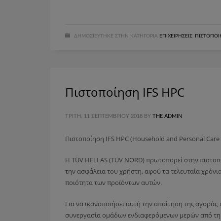
ΔΗΜΟΣΙΕΎΤΗΚΕ ΣΤΗΝ ΚΑΤΗΓΟΡΊΑ
ΕΠΙΧΕΙΡΉΣΕΙΣ
,
ΠΙΣΤΟΠΟΙ
Πιστοποίηση IFS HPC
ΤΡΊΤΗ, 11 ΣΕΠΤΕΜΒΡΊΟΥ 2018
BY
THE ADMIN
Πιστοποίηση IFS HPC (Household and Personal Care 
Η TÜV HELLAS (TÜV NORD) πρωτοπορεί στην πιστοπο
την ασφάλεια του χρήστη, αφού τα τελευταία χρόνι
ποιότητα των προϊόντων αυτών.
Για να ικανοποιήσει αυτή την απαίτηση της αγοράς 
συνεργασία ομάδων ενδιαφερόμενων μερών από τη Γα