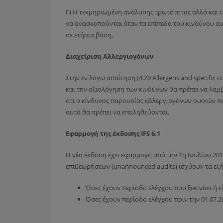
Γ) Η τεκμηριωμένη ανάλυσης τρωτότητας αλλά και τ
να ανασκοπούνται όταν τα επίπεδα του κινδύνου αυ
σε ετήσια βάση.
Διαχείριση Αλλεργιογόνων
Στην εν λόγω απαίτηση (4.20 Allergens and specific 
και την αξιολόγηση των κινδύνων θα πρέπει να λαμ
ότι ο κίνδυνος παρουσίας αλλεργιογόνων ουσιών π
αυτά θα πρέπει να επαληθεύονται.
Εφαρμογή της έκδοσης IFS 6.1
Η νέα έκδοση έχει εφαρμογή από την 1η Ιουλίου 2
επιθεωρήσεων (unannounced audits) ισχύουν τα εξή
Όσες έχουν περίοδο ελέγχου που ξεκινάει ή εί
Όσες έχουν περίοδο ελέγχου πριν την 01.07.2