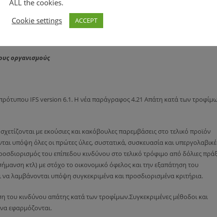
ALL the cookies.
ων τροφίμων
ση των αλλεργιογόνων ουσιών
Cookie settings
ACCEPT
 Program προσαρμόστηκαν στους κανόνες που ίσχυαν από την 1η Μαΐου 20
τοποιητικά με σκοπό την ανίχνευση της γνησιότητας αυτών
νους οργανισμούς
ρότυπου IFS version 6.1. Η νέα παράγραφος 4.21 Απάτη κατά των τροφίμ
σχετίζονται με εκούσιες και κακόβουλες παρεμβάσεις στο τελικό προϊόν
ται υπόψη όλες οι πρώτες ύλες, συστατικά, συσκευασία και υπεργολαβικέ
προσδιορισμός του επίπεδου κινδύνου στο τελικό τρόφιμο από δόλιες πράξ
ήμανση κτλ) με στόχο το οικονομικό όφελος και την εξαπάτηση του
ι να λαμβάνονται υπόψη συγκεκριμένα και προσδιορισμένα κριτήρια.
ση του κινδύνου απάτης κατά των τροφίμων.Συγκεκριμένες μέθοδοι και
 να εφαρμόζονται.