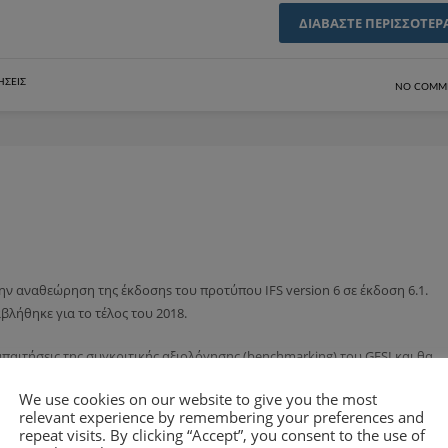
ΔΙΑΒΆΣΤΕ ΠΕΡΙΣΣΌΤΕΡ
ΉΣΕΙΣ
NO COMM
ν αναθεώρηση της έκδοσηs του προτύπου IFS version 6 σε έκδοση 6.1.
λήθηκε για το τέλος του 2018.
παιτήσεις της συγκριτικής αξιολόγησης (benchmarking) του GFSI και θα
We use cookies on our website to give you the most
relevant experience by remembering your preferences and
α παρακάτω θέματα:
repeat visits. By clicking “Accept”, you consent to the use of