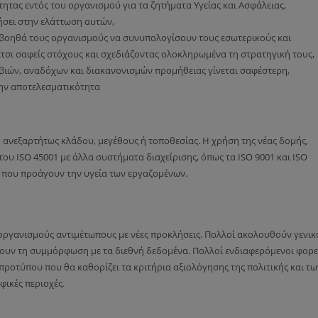
τας εντός του οργανισμού για τα ζητήματα Υγείας και Ασφάλειας,
σει στην ελάττωση αυτών,
βοηθά τους οργανισμούς να συνυπολογίσουν τους εσωτερικούς και
τσι σαφείς στόχους και σχεδιάζοντας ολοκληρωμένα τη στρατηγική τους,
αβιών, αναδόχων και διακανονισμών προμήθειας γίνεται σαφέστερη,
την αποτελεσματικότητα
 ανεξαρτήτως κλάδου, μεγέθους ή τοποθεσίας. Η χρήση της νέας δομής,
ου ISO 45001 με άλλα συστήματα διαχείρισης, όπως τα ISO 9001 και ISO
α που προάγουν την υγεία των εργαζομένων.
οργανισμούς αντιμέτωπους με νέες προκλήσεις. Πολλοί ακολουθούν γενικ
γουν τη συμμόρφωση με τα διεθνή δεδομένα. Πολλοί ενδιαφερόμενοι φορε
προτύπου που θα καθορίζει τα κριτήρια αξιολόγησης της πολιτικής και τω
ικές περιοχές.