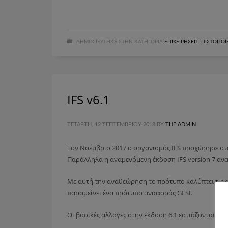
ΔΗΜΟΣΙΕΎΤΗΚΕ ΣΤΗΝ ΚΑΤΗΓΟΡΊΑ
ΕΠΙΧΕΙΡΉΣΕΙΣ
,
ΠΙΣΤΟΠΟΙ
IFS v6.1
ΤΕΤΆΡΤΗ, 12 ΣΕΠΤΕΜΒΡΊΟΥ 2018
BY
THE ADMIN
Τον Νοέμβριο 2017 ο οργανισμός IFS προχώρησε στη
Παράλληλα η αναμενόμενη έκδοση IFS version 7 αναβ
Με αυτή την αναθεώρηση το πρότυπο καλύπτει τις α
παραμείνει ένα πρότυπο αναφοράς GFSI.
Οι βασικές αλλαγές στην έκδοση 6.1 εστιάζονται στ