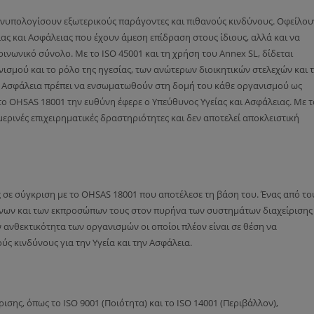
υνυπολογίσουν εξωτερικούς παράγοντες και πιθανούς κινδύνους. Οφείλου
ας και Ασφάλειας που έχουν άμεση επίδραση στους ίδιους, αλλά και να
νωνικό σύνολο. Με το ISO 45001 και τη χρήση του Annex SL, δίδεται
ισμού και το ρόλο της ηγεσίας, των ανώτερων διοικητικών στελεχών και 
ην Ασφάλεια πρέπει να ενσωματωθούν στη δομή του κάθε οργανισμού ως
το OHSAS 18001 την ευθύνη έφερε ο Υπεύθυνος Υγείας και Ασφάλειας. Με τ
ερινές επιχειρηματικές δραστηριότητες και δεν αποτελεί αποκλειστική
ς σε σύγκριση με το OHSAS 18001 που αποτέλεσε τη βάση του. Ένας από το
νων και των εκπροσώπων τους στον πυρήνα των συστημάτων διαχείρισης 
ν ανθεκτικότητα των οργανισμών οι οποίοι πλέον είναι σε θέση να
ς κινδύνους για την Υγεία και την Ασφάλεια.
σης, όπως το ISO 9001 (Ποιότητα) και το ISO 14001 (Περιβάλλον),