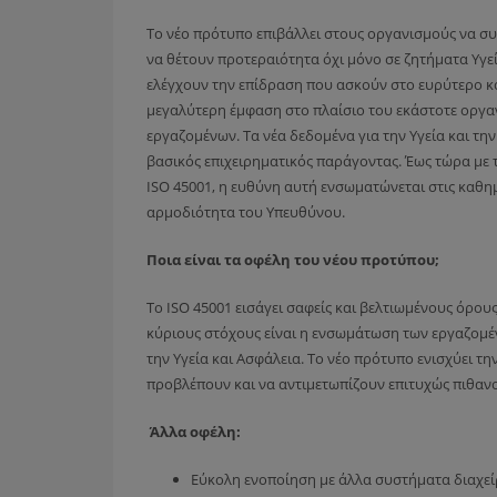
Το νέο πρότυπο επιβάλλει στους οργανισμούς να σ
να θέτουν προτεραιότητα όχι μόνο σε ζητήματα Υγεί
ελέγχουν την επίδραση που ασκούν στο ευρύτερο κοι
μεγαλύτερη έμφαση στο πλαίσιο του εκάστοτε οργαν
εργαζομένων. Τα νέα δεδομένα για την Υγεία και τ
βασικός επιχειρηματικός παράγοντας. Έως τώρα με 
ISO 45001, η ευθύνη αυτή ενσωματώνεται στις καθημ
αρμοδιότητα του Υπευθύνου.
Ποια είναι τα οφέλη του νέου προτύπου;
Το ISO 45001 εισάγει σαφείς και βελτιωμένους όρου
κύριους στόχους είναι η ενσωμάτωση των εργαζομέ
την Υγεία και Ασφάλεια. Το νέο πρότυπο ενισχύει τη
προβλέπουν και να αντιμετωπίζουν επιτυχώς πιθανού
Άλλα οφέλη:
Εύκολη ενοποίηση με άλλα συστήματα διαχείρι