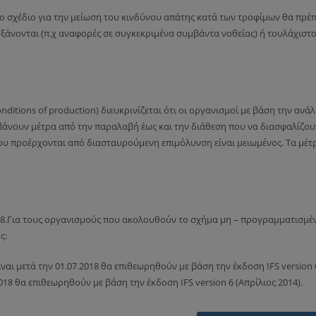
ο σχέδιο για την μείωση του κινδύνου απάτης κατά των τροφίμων θα πρέπ
ξάνονται (π.χ αναφορές σε συγκεκριμένα συμβάντα νοθείας) ή τουλάχιστ
conditions of production) διευκρινίζεται ότι οι οργανισμοί με βάση την ανά
βάνουν μέτρα από την παραλαβή έως και την διάθεση που να διασφαλίζου
ου προέρχονται από διασταυρούμενη επιμόλυνση είναι μειωμένος. Τα μέτ
018.Για τους οργανισμούς που ακολουθούν το σχήμα μη – προγραμματισμ
ς:
ναι μετά την 01.07.2018 θα επιθεωρηθούν με βάση την έκδοση IFS version 
018 θα επιθεωρηθούν με βάση την έκδοση IFS version 6 (Απρίλιος 2014).