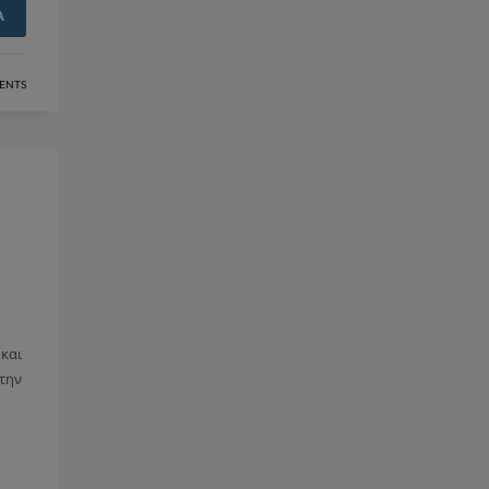
Α
ENTS
και
 την