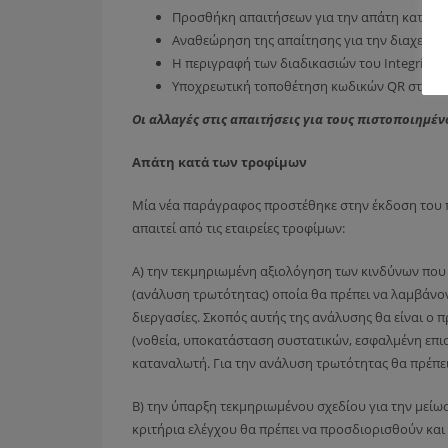
Προσθήκη απαιτήσεων για την απάτη κατά τ
Αναθεώρηση της απαίτησης για την διαχείρι
Η περιγραφή των διαδικασιών του Integrity
Υποχρεωτική τοποθέτηση κωδικών QR στα πισ
Οι αλλαγές στις απαιτήσεις για τους πιστοποιημέ
Απάτη κατά των τροφίμων
Μία νέα παράγραφος προστέθηκε στην έκδοση του π
απαιτεί από τις εταιρείες τροφίμων:
Α) την τεκμηριωμένη αξιολόγηση των κινδύνων που 
(ανάλυση τρωτότητας) οποία θα πρέπει να λαμβάνον
διεργασίες. Σκοπός αυτής της ανάλυσης θα είναι ο 
(νοθεία, υποκατάσταση συστατικών, εσφαλμένη επισ
καταναλωτή. Για την ανάλυση τρωτότητας θα πρέπε
Β) την ύπαρξη τεκμηριωμένου σχεδίου για την μείω
κριτήρια ελέγχου θα πρέπει να προσδιορισθούν και