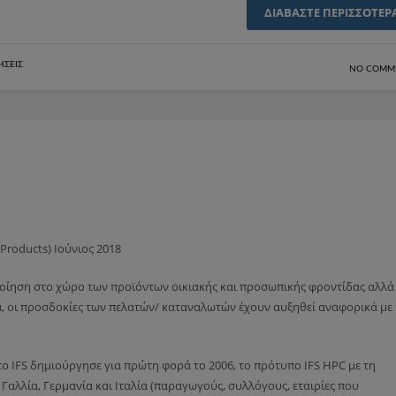
ΔΙΑΒΆΣΤΕ ΠΕΡΙΣΣΌΤΕΡ
ΉΣΕΙΣ
NO COMM
Products) Ιούνιος 2018
ίηση στο χώρο των προϊόντων οικιακής και προσωπικής φροντίδας αλλά 
α, οι προσδοκίες των πελατών/ καταναλωτών έχουν αυξηθεί αναφορικά με
το IFS δημιούργησε για πρώτη φορά το 2006, το πρότυπο IFS HPC με τη
λλία, Γερμανία και Ιταλία (παραγωγούς, συλλόγους, εταιρίες που