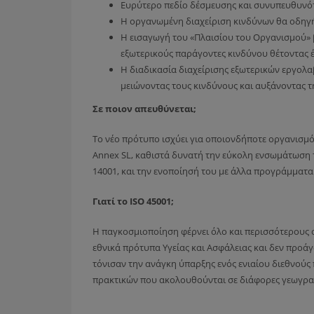
Ευρύτερο πεδίο δέσμευσης και συνυπευθυνότη
Η οργανωμένη διαχείριση κινδύνων θα οδηγή
Η εισαγωγή του «Πλαισίου του Οργανισμού» 
εξωτερικούς παράγοντες κινδύνου θέτοντας έ
Η διαδικασία διαχείρισης εξωτερικών εργολ
μειώνοντας τους κινδύνους και αυξάνοντας 
Σε ποιον απευθύνεται;
Το νέο πρότυπο ισχύει για οποιονδήποτε οργανισμό
Annex SL, καθιστά δυνατή την εύκολη ενσωμάτωση τ
14001, και την ενοποίησή του με άλλα προγράμματ
Γιατί το ISO 45001;
Η παγκοσμιοποίηση φέρνει όλο και περισσότερους 
εθνικά πρότυπα Υγείας και Ασφάλειας και δεν προά
τόνισαν την ανάγκη ύπαρξης ενός ενιαίου διεθνούς 
πρακτικών που ακολουθούνται σε διάφορες γεωγραφ