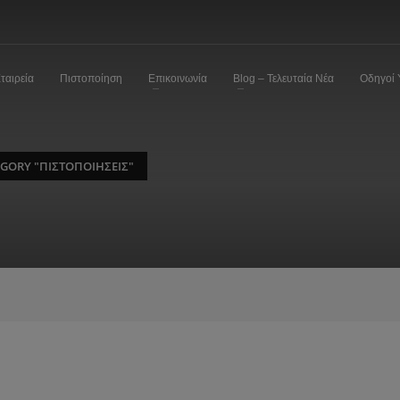
ταιρεία
Πιστοποίηση
Επικοινωνία
Blog – Τελευταία Νέα
Οδηγοί 
GORY "ΠΙΣΤΟΠΟΙΉΣΕΙΣ"