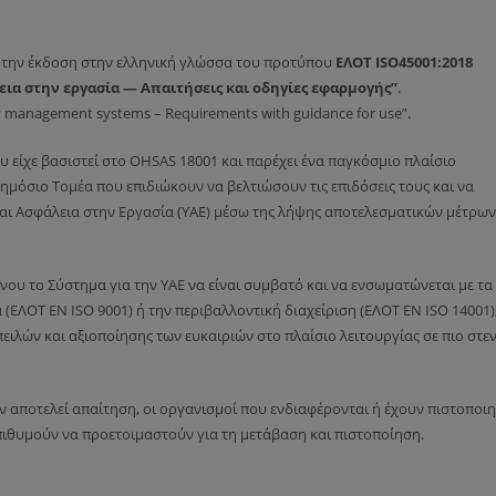
 την έκδοση στην ελληνική γλώσσα του προτύπου
ΕΛΟΤ
ISO
45001:2018
εια στην εργασία
— Απαιτήσεις και οδηγίες εφαρμογής”
.
ty management systems – Requirements with guidance for use”.
υ είχε βασιστεί στο OHSAS 18001 και παρέχει ένα παγκόσμιο πλαίσιο
ημόσιο Τομέα που επιδιώκουν να βελτιώσουν τις επιδόσεις τους και να
και Ασφάλεια στην Εργασία (ΥΑΕ) μέσω της λήψης αποτελεσματικών μέτρων
νου το Σύστημα για την ΥΑΕ να είναι συμβατό και να ενσωματώνεται με τα
 (ΕΛΟΤ ΕΝ ISO 9001) ή την περιβαλλοντική διαχείριση (ΕΛΟΤ ΕΝ ISO 14001)
ιλών και αξιοποίησης των ευκαιριών στο πλαίσιο λειτουργίας σε πιο στε
ν αποτελεί απαίτηση, οι οργανισμοί που ενδιαφέρονται ή έχουν πιστοποιη
πιθυμούν να προετοιμαστούν για τη μετάβαση και πιστοποίηση.